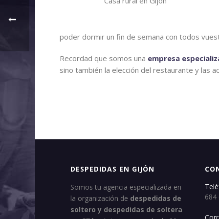
Casa rural en Gijón
poder dormir un fin de semana con todos vuest
Recordad que somos una
empresa especializ
sino también la elección del restaurante y las 
DESPEDIDAS EN GIJÓN
CO
Telé
Somos tu agencia especializada en
684
la organización de
despedidas de
soltero y despedidas de soltera
Corr