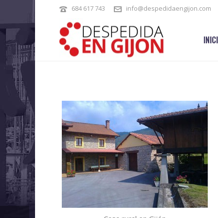
684 617 743
info@despedidaengijon.com
INIC