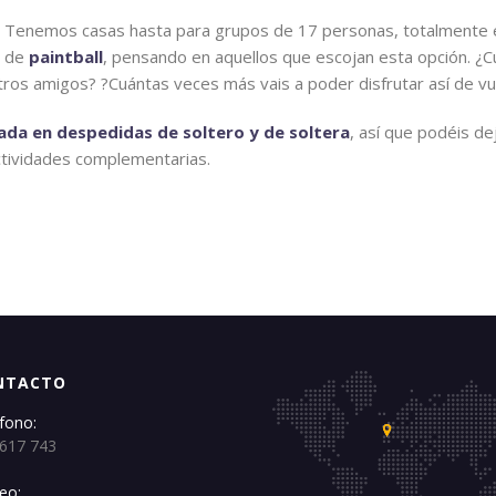
Tenemos casas hasta para grupos de 17 personas, totalmente eq
de
paintball
, pensando en aquellos que escojan esta opción. ¿C
ros amigos? ?Cuántas veces más vais a poder disfrutar así de v
ada en despedidas de soltero y de soltera
, así que podéis de
actividades complementarias.
NTACTO
fono:
 617 743
eo: