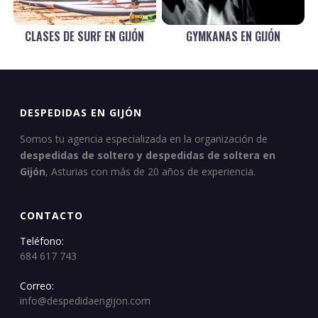
CLASES DE SURF EN GIJÓN
GYMKANAS EN GIJÓN
DESPEDIDAS EN GIJÓN
Somos tu agencia especializada en la organización de
despedidas de soltero y despedidas de soltera en
Gijón
, Asturias con más de 20 años de experiencia.
CONTACTO
Teléfono:
684 617 743
Correo:
info@despedidaengijon.com